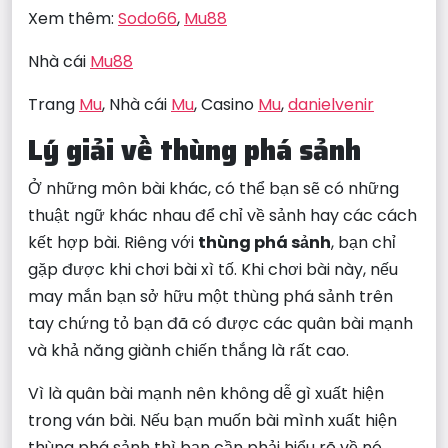
Xem thêm:
Sodo66
,
Mu88
Nhà cái
Mu88
Trang
Mu
, Nhà cái
Mu
, Casino
Mu
,
danielvenir
Lý giải về thùng phá sảnh
Ở những môn bài khác, có thể bạn sẽ có những
thuật ngữ khác nhau để chỉ về sảnh hay các cách
kết hợp bài. Riêng với
thùng phá sảnh
, bạn chỉ
gặp được khi chơi bài xì tố. Khi chơi bài này, nếu
may mắn bạn sở hữu một thùng phá sảnh trên
tay chứng tỏ bạn đã có được các quân bài mạnh
và khả năng giành chiến thắng là rất cao.
Vì là quân bài mạnh nên không dễ gì xuất hiện
trong ván bài. Nếu bạn muốn bài mình xuất hiện
thùng phá sảnh thì bạn cần phải hiểu rõ về nó.