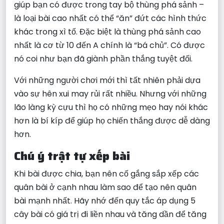
giúp bạn có được trong tay bộ thùng phá sảnh –
là loại bài cao nhất có thể “ăn” đứt các hình thức
khác trong xì tố. Đặc biệt là thùng phá sảnh cao
nhất là cơ từ 10 đến A chính là “bá chủ”. Có được
nó coi như bạn đã giành phần thắng tuyệt đối.
Với những người chơi mới thì tất nhiên phải dựa
vào sự hên xui may rủi rất nhiều. Nhưng với những
lão làng kỳ cựu thì họ có những mẹo hay nói khác
hơn là bí kíp để giúp họ chiến thắng được dễ dàng
hơn.
Chú ý trật tự xếp bài
Khi bài được chia, bạn nên cố gắng sắp xếp các
quân bài ở cạnh nhau làm sao để tạo nên quân
bài mạnh nhất. Hãy nhớ đến quy tắc áp dụng 5
cây bài có giá trị đi liền nhau và tăng dần để tăng