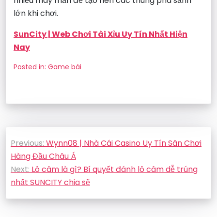
nhiều may mắn để tạo nên các thùng phá sảnh
lớn khi chơi.
SunCity | Web Chơi Tài Xỉu Uy Tín Nhất Hiện
Nay
Posted in:
Game bài
Điều
Previous:
Wynn08 | Nhà Cái Casino Uy Tín Sân Chơi
hướng
Hàng Đầu Châu Á
bài
Next:
Lô câm là gì? Bí quyết đánh lô câm dễ trúng
viết
nhất SUNCITY chia sẽ