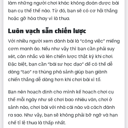
làm những người chơi khác không đoán được bài
bạn cụ thể thế nào. Từ đó, bạn sẽ có cơ hội thắng
hoặc gỡ hòa thay vì là thua.
Luôn vạch sẵn chiến lược
Với nhiều người xem đánh bài là “công việc” miếng
cơm manh áo. Nếu như vậy thì bạn cần phải suy
xét, cân nhắc và lên chiến lược thật kỹ khi chơi.
Đặc biệt, bạn cần “bái sư học đạo” để có thể dễ
dàng “tạo” ra thùng phá sảnh giúp bạn giành
chiến thắng dễ dàng hơn khi chơi bài xì tố.
Bạn nên hoạch định cho mình kế hoạch chơi cụ
thể mỗi ngày như sẽ chơi bao nhiêu ván, chơi ở
sảnh nào, chơi bài với nhà cái nào và cách đánh
ra sao. Như vậy, bạn sẽ không phải bỡ ngỡ và hạn
chế tỉ lệ thua là thấp nhất.