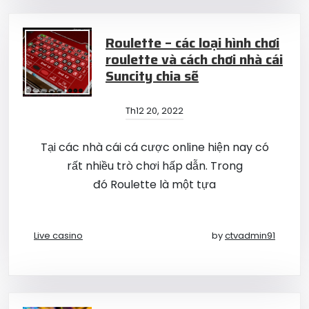
Roulette – các loại hình chơi
roulette và cách chơi nhà cái
Suncity chia sẽ
Th12 20, 2022
Tại các nhà cái cá cược online hiện nay có
rất nhiều trò chơi hấp dẫn. Trong
đó Roulette là một tựa
Live casino
by
ctvadmin91