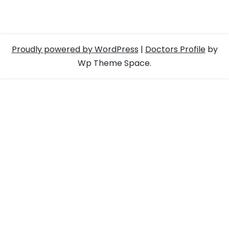
viết
Proudly powered by WordPress
|
Doctors Profile
by
Wp Theme Space.