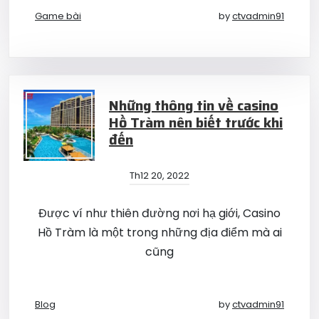
Game bài
by
ctvadmin91
Những thông tin về casino
Hồ Tràm nên biết trước khi
đến
Th12 20, 2022
Được ví như thiên đường nơi hạ giới, Casino
Hồ Tràm là một trong những địa điểm mà ai
cũng
Blog
by
ctvadmin91